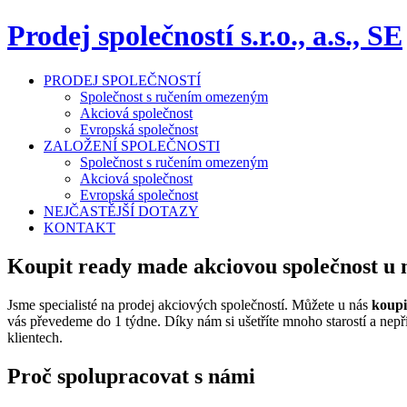
Prodej společností s.r.o., a.s., SE
PRODEJ SPOLEČNOSTÍ
Společnost s ručením omezeným
Akciová společnost
Evropská společnost
ZALOŽENÍ SPOLEČNOSTI
Společnost s ručením omezeným
Akciová společnost
Evropská společnost
NEJČASTĚJŠÍ DOTAZY
KONTAKT
Koupit ready made akciovou společnost u n
Jsme specialisté na prodej akciových společností. Můžete u nás
koupi
vás převedeme do 1 týdne. Díky nám si ušetříte mnoho starostí a nep
klientech.
Proč spolupracovat s námi