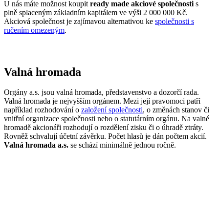
U nás máte možnost koupit
ready made akciové společnosti
s
plně splaceným základním kapitálem ve výši 2 000 000 Kč.
Akciová společnost je zajímavou alternativou ke
společnosti s
ručením omezeným
.
Valná hromada
Orgány a.s. jsou valná hromada, představenstvo a dozorčí rada.
Valná hromada je nejvyšším orgánem. Mezi její pravomoci patří
například rozhodování o
založení společnosti
, o změnách stanov či
vnitřní organizace společnosti nebo o statutárním orgánu. Na valné
hromadě akcionáři rozhodují o rozdělení zisku či o úhradě ztráty.
Rovněž schvalují účetní závěrku. Počet hlasů je dán počtem akcií.
Valná hromada a.s.
se schází minimálně jednou ročně.