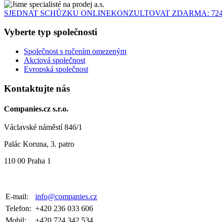
SJEDNAT SCHŮZKU ONLINE
KONZULTOVAT ZDARMA: 724 
Vyberte typ společnosti
Společnost s ručením omezeným
Akciová společnost
Evropská společnost
Kontaktujte nás
Companies.cz s.r.o.
Václavské náměstí 846/1
Palác Koruna, 3. patro
110 00 Praha 1
E-mail:
info@companies.cz
Telefon:
+420 236 033 606
Mobil:
+420 724 342 534