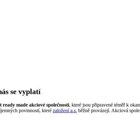
ás se vyplatí
t ready made akciové společnosti
, které jsou připravené téměř k oka
říjemných povinností, které
založení a.s.
běžně provázejí. Akciová spole