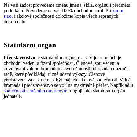
Na vaši žádost provedeme změnu jména, sídla, orgánů i předmětu
podnikání. Převedeme na vás 100% obchodní podíl. Při
koupi
s.r.o.
i akciové společnosti doložíme kopie všech sepsaných
dokumentů.
Statutární orgán
Představenstvo
je statutárním orgánem a.s. V jeho rukách je
obchodní vedení a řízení společnosti. Členové jsou vedeni a
odvoláváni valnou hromadou a svou činností odpovídají dozorčí
radě, které předkládají různé účetní výkazy. Členové
představenstva a.s. nemusí být majitelé akciové společnosti. Valná
hromada i představenstvo se volí na maximálně pět let. Například u
společnosti s ručením omezeným
fungují jako statuturání orgán
jednatelé.