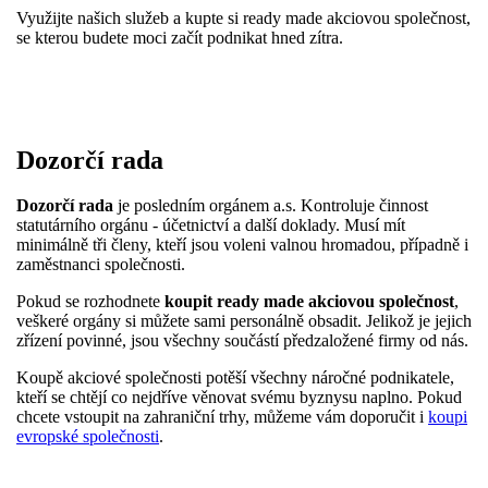
Využijte našich služeb a kupte si ready made akciovou společnost,
se kterou budete moci začít podnikat hned zítra.
Dozorčí rada
Dozorčí rada
je posledním orgánem a.s. Kontroluje činnost
statutárního orgánu - účetnictví a další doklady. Musí mít
minimálně tři členy, kteří jsou voleni valnou hromadou, případně i
zaměstnanci společnosti.
Pokud se rozhodnete
koupit ready made akciovou společnost
,
veškeré orgány si můžete sami personálně obsadit. Jelikož je jejich
zřízení povinné, jsou všechny součástí předzaložené firmy od nás.
Koupě akciové společnosti potěší všechny náročné podnikatele,
kteří se chtějí co nejdříve věnovat svému byznysu naplno. Pokud
chcete vstoupit na zahraniční trhy, můžeme vám doporučit i
koupi
evropské společnosti
.