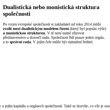
Dualistická nebo monistická struktura
společnosti
Po vzoru evropské společnosti si zakladatel od roku 2014 může
zvolit mezi dualistickým modelem řízení
(který byl popsán výše)
a monistickou strukturou
. V té není nutné zřizovat
představenstvo a dozorčí radu. Společnost řídí pouze jeden orgán,
a to
správní rada
. V jejím čele může být statutární ředitel.
nosti právě u nás
ních společností.
týdne.
ředmět podnikání.
ce o jejím kapitálu a orgánech společnosti. Také se dozvíte, co vše je so