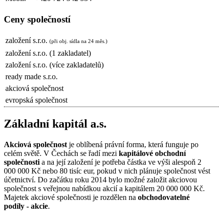
Ceny společností
založení s.r.o.
(při obj. sídla na 24 měs.)
založení s.r.o. (1 zakladatel)
založení s.r.o. (více zakladatelů)
ready made s.r.o.
akciová společnost
evropská společnost
Základní kapitál a.s.
Akciová společnost
je oblíbená právní forma, která funguje po
celém světě. V Čechách se řadí mezi
kapitálové obchodní
společnosti
a na její založení je potřeba částka ve výši alespoň 2
000 000 Kč nebo 80 tisíc eur, pokud v nich plánuje společnost vést
účetnictví. Do začátku roku 2014 bylo možné založit akciovou
společnost s veřejnou nabídkou akcií a kapitálem 20 000 000 Kč.
Majetek akciové společnosti je rozdělen na
obchodovatelné
podíly - akcie
.