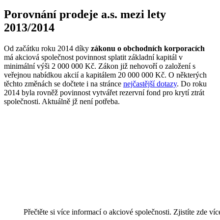
Porovnání prodeje a.s. mezi lety
2013/2014
Od začátku roku 2014 díky
zákonu o obchodních korporacích
má akciová společnost povinnost splatit základní kapitál v
minimální výši 2 000 000 Kč. Zákon již nehovoří o založení s
veřejnou nabídkou akcií a kapitálem 20 000 000 Kč. O některých
těchto změnách se dočtete i na stránce
nejčastější dotazy
. Do roku
2014 byla rovněž povinnost vytvářet rezervní fond pro krytí ztrát
společnosti. Aktuálně jž není potřeba.
Proč koupit ready made akciové společ
Máme bohaté zkušenosti s prodejem a zakládáním obchod
Své místo na trhu hájíme již více než 10 let.
Díky nám koupíte ready made akciovou společnost do 1 
Budete moci libovolně změnit název firmy, její sídlo i p
Sázíme na otevřenost a férový přístup ke všem klientům.
Přečtěte si více informací o akciové společnosti. Zjistíte zde ví